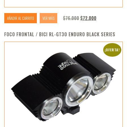
El precio original era: $
El precio actual
$
76.000
$
72.000
AÑADIR AL CARRITO
VER MÁS
FOCO FRONTAL / BICI RL-GT30 ENDURO BLACK SERIES
¡OFERTA!