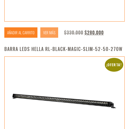
El precio original era:
El precio ac
$
330.000
$
280.000
AÑADIR AL CARRITO
VER MÁS
BARRA LEDS HELLA RL-BLACK-MAGIC-SLIM-52-50-270W
¡OFERTA!