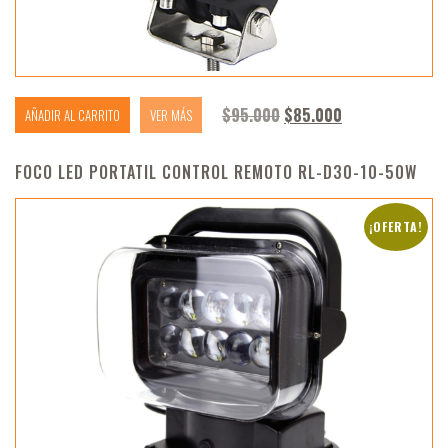
El precio original era: 
El precio actua
$
95.000
$
85.000
AÑADIR AL CARRITO
VER MÁS
FOCO LED PORTATIL CONTROL REMOTO RL-D30-10-50W
¡OFERTA!