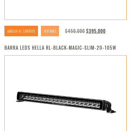
El precio original era
El precio ac
$
450.000
$
395.000
AÑADIR AL CARRITO
VER MÁS
BARRA LEDS HELLA RL-BLACK-MAGIC-SLIM-20-105W