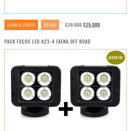
El precio original era: 
El precio actua
$
29.900
$
25.000
AÑADIR AL CARRITO
VER MÁS
PACK FOCOS LED A23-4 FAENA OFF ROAD
¡OFERTA!