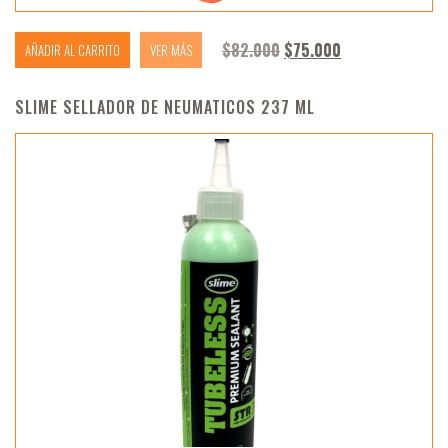
El precio original era: 
El precio actua
$
82.000
$
75.000
AÑADIR AL CARRITO
VER MÁS
SLIME SELLADOR DE NEUMATICOS 237 ML