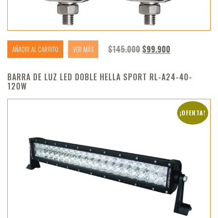
El precio original era:
El precio actu
$
145.000
$
99.900
AÑADIR AL CARRITO
VER MÁS
BARRA DE LUZ LED DOBLE HELLA SPORT RL-A24-40-
120W
¡OFERTA!