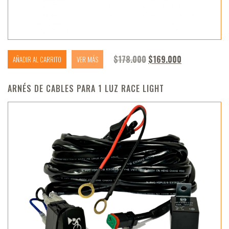
El precio original era:
El precio act
$
178.000
$
169.000
AÑADIR AL CARRITO
VER MÁS
ARNÉS DE CABLES PARA 1 LUZ RACE LIGHT