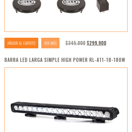
El precio original era
El precio ac
$
345.000
$
299.900
AÑADIR AL CARRITO
VER MÁS
BARRA LED LARGA SIMPLE HIGH POWER RL-A11-18-180W