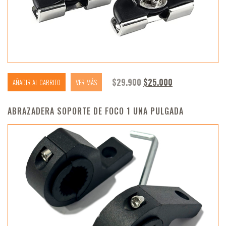
El precio original era: 
El precio actua
$
29.900
$
25.000
AÑADIR AL CARRITO
VER MÁS
ABRAZADERA SOPORTE DE FOCO 1 UNA PULGADA