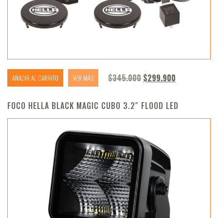
El precio original era
El precio ac
$
345.000
$
299.900
AÑADIR AL CARRITO
VER MÁS
FOCO HELLA BLACK MAGIC CUBO 3.2″ FLOOD LED