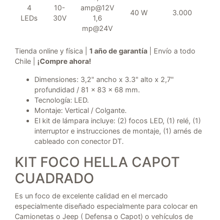
4
10-
amp@12V
40 W
3.000
LEDs
30V
1,6
mp@24V
Tienda online y física |
1 año de garantía
| Envío a todo
Chile |
¡Compre ahora!
Dimensiones: 3,2" ancho x 3.3" alto x 2,7"
profundidad / 81 x 83 x 68 mm.
Tecnología: LED.
Montaje: Vertical / Colgante.
El kit de lámpara incluye: (2) focos LED, (1) relé, (1)
interruptor e instrucciones de montaje, (1) arnés de
cableado con conector DT.
KIT FOCO HELLA CAPOT
CUADRADO
Es un foco de excelente calidad en el mercado
especialmente diseñado especialmente para colocar en
Camionetas o Jeep ( Defensa o Capot) o vehículos de