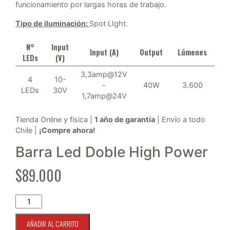
funcionamiento por largas horas de trabajo.
Tipo de iluminación:
Spot LIght.
N°
Input
Input (A)
Output
Lúmenes
LEDs
(V)
3,3amp@12V
4
10-
-
40W
3.600
LEDs
30V
1,7amp@24V
Tienda Online y física |
1 año de garantía
| Envío a todo
Chile |
¡Compre ahora!
Barra Led Doble High Power
$
89.000
Barra Led Doble High Power RL-A23-4-40W cantidad
AÑADIR AL CARRITO