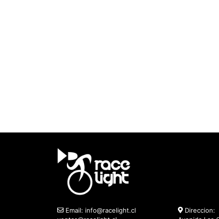
Email:
info@racelight.cl
Direccion: