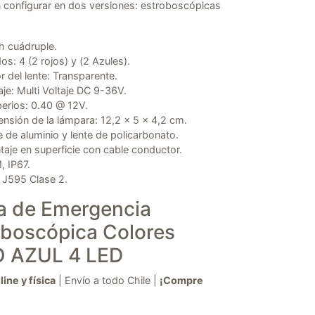
 configurar en dos versiones: estroboscópicas
h cuádruple.
os: 4 (2 rojos) y (2 Azules).
r del lente: Transparente.
aje: Multi Voltaje DC 9-36V.
erios: 0.40 @ 12V.
nsión de la lámpara: 12,2 x 5 x 4,2 cm.
 de aluminio y lente de policarbonato.
aje en superficie con cable conductor.
 IP67.
 J595 Clase 2.
za de Emergencia
oboscópica Colores
 AZUL 4 LED
ine y física
| Envío a todo Chile |
¡Compre