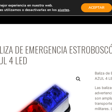
mejor experiencia en nuestra web.
ACEPTAR
s utilizamos o desactivarlas en los
ajustes
.
TIENDA
PRODUCTOS
EMPRESA
CONTACTO
LIZA DE EMERGENCIA ESTROBOSC
UL 4 LED
Baliza de
AZUL 4 L
Las baliz
advertenc
son ampli
transport
militares.