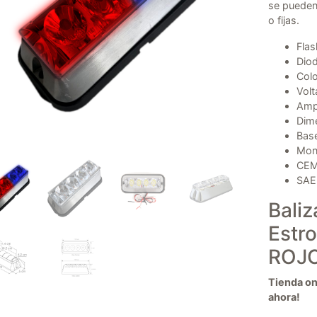
se pueden
o fijas.
Flas
Diod
Colo
Volt
Amp
Dime
Base
Mont
CEM,
SAE
Bali
Estr
ROJO
Tienda onl
ahora!