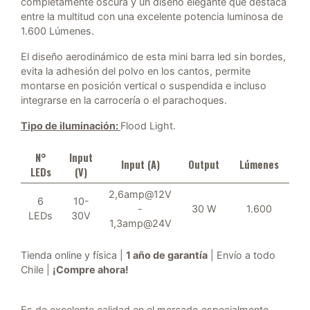
completamente oscura y un diseño elegante que destaca
entre la multitud con una excelente potencia luminosa de
1.600 Lúmenes.
El diseño aerodinámico de esta mini barra led sin bordes,
evita la adhesión del polvo en los cantos, permite
montarse en posición vertical o suspendida e incluso
integrarse en la carrocería o el parachoques.
Tipo de iluminación:
Flood Light.
N°
Input
Input (A)
Output
Lúmenes
LEDs
(V)
2,6amp@12V
6
10-
-
30 W
1.600
LEDs
30V
1,3amp@24V
Tienda online y física |
1 año de garantía
| Envío a todo
Chile |
¡Compre ahora!
Es de excelente calidad en el mercado especialmente