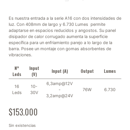
Es nuestra entrada a la serie A16 con dos intensidades de
luz. Con 408mm de largo y 6.730 Lumes permite
adaptarse en espacios reducidos y angostos. Su panel
disipador de calor corrugado aumenta la superficie
específica para un enfriamiento parejo a lo largo de la
barra. Posee un montaje con gomas absorbentes de
vibraciones.
N°
Input
Input (A)
Output
Lumes
Leds
(V)
6,3amp@12V
16
10-
-
76W
6.730
Leds
30V
3,2amp@24V
$
153.000
Sin existencias