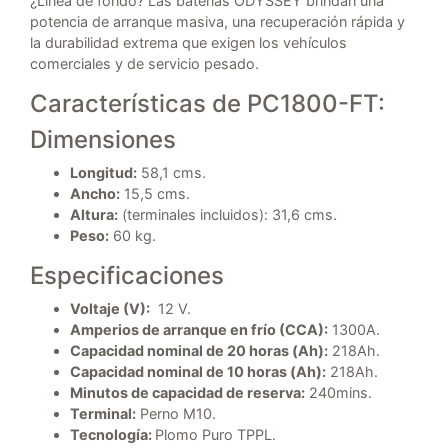
¿Línea de fondo? Las baterías ODYSSEY brindan una
potencia de arranque masiva, una recuperación rápida y
la durabilidad extrema que exigen los vehículos
comerciales y de servicio pesado.
Características de PC1800-FT:
Dimensiones
Longitud:
58,1 cms.
Ancho:
15,5 cms.
Altura:
(terminales incluidos): 31,6 cms.
Peso:
60 kg.
Especificaciones
Voltaje (V):
12 V.
Amperios de arranque en frío (CCA):
1300A.
Capacidad nominal de 20 horas (Ah):
218Ah.
Capacidad nominal de 10 horas (Ah):
218Ah.
Minutos de capacidad de reserva:
240mins.
Terminal:
Perno M10.
Tecnología:
Plomo Puro TPPL.