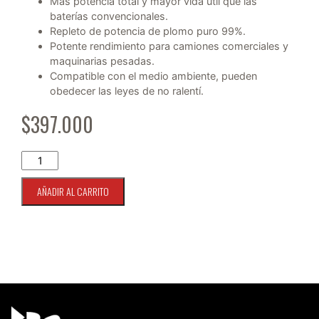
Más potencia total y mayor vida útil que las
baterías convencionales.
Repleto de potencia de plomo puro 99%.
Potente rendimiento para camiones comerciales y
maquinarias pesadas.
Compatible con el medio ambiente, pueden
obedecer las leyes de no ralentí.
$
397.000
Bateria AGM Odyssey Extreme ODX-AGM-34R-PC1500 canti
AÑADIR AL CARRITO