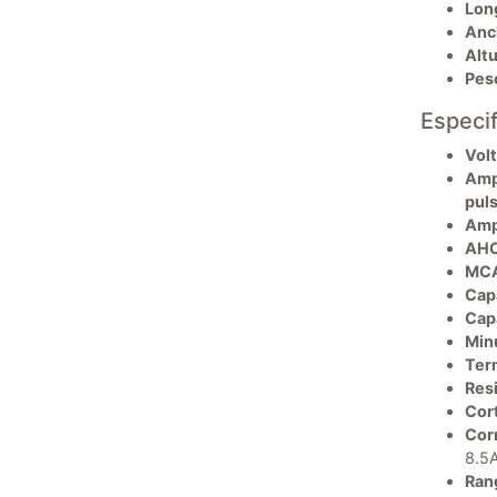
Lon
Anc
Altu
Pes
Especi
Volt
Amp
puls
Amp
AHC
MC
Cap
Cap
Min
Ter
Resi
Cort
Cor
8.5
Ran