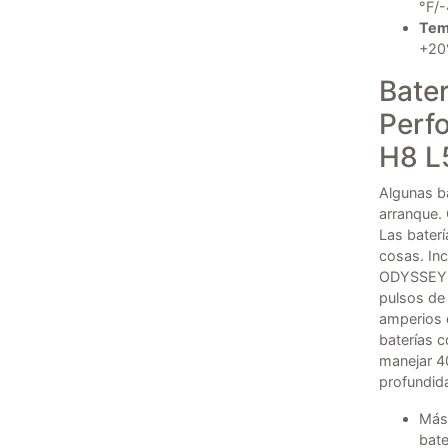
°F/-
Tem
+20
Bate
Perf
H8 L
Algunas b
arranque. 
Las bater
cosas. Inc
ODYSSEY E
pulsos de
amperios d
baterías 
manejar 4
profundid
Más 
bate