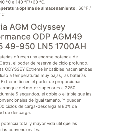
40 °C a 140 °F/+60 °C.
peratura óptima de almacenamiento:
68°F /
°C.
ria AGM Odyssey
ormance ODP AGM49
5 49-950 LN5 1700AH
aterías ofrecen una enorme potencia de
Otros, el poder de reserva de ciclo profundo.
ías ODYSSEY Extreme imbatibles hacen ambas
luso a temperaturas muy bajas, las baterías
xtreme tienen el poder de proporcionar
 arranque del motor superiores a 2250
urante 5 segundos, el doble o el triple que las
convencionales de igual tamaño. Y pueden
00 ciclos de carga-descarga al 80% de
ad de descarga.
potencia total y mayor vida útil que las
rías convencionales.