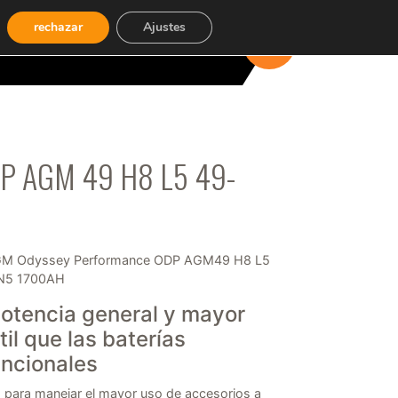
rechazar
Ajustes
CARRITO
(0)
 AGM 49 H8 L5 49-
AGM Odyssey Performance ODP AGM49 H8 L5
N5 1700AH
otencia general y mayor
til que las baterías
ncionales
 para manejar el mayor uso de accesorios a