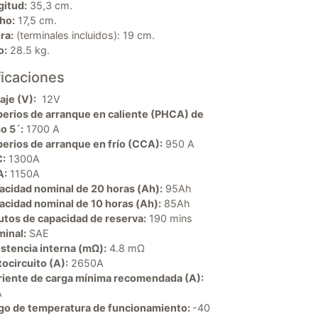
gitud:
35,3 cm.
ho:
17,5 cm.
ra:
(terminales incluidos): 19 cm.
o:
28.5 kg.
ficaciones
aje (V):
12V
erios de arranque en caliente (PHCA) de
o 5´:
1700 A
erios de arranque en frío (CCA):
950 A
:
1300A
A:
1150A
acidad nominal de 20 horas (Ah):
95Ah
acidad nominal de 10 horas (Ah):
85Ah
utos de capacidad de reserva:
190 mins
minal:
SAE
stencia interna (mΩ):
4.8 mΩ
ocircuito (A):
2650A
riente de carga mínima recomendada (A):
A
go de temperatura de funcionamiento:
-40