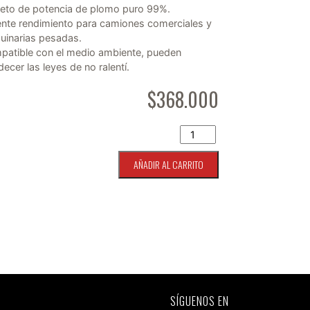
eto de potencia de plomo puro 99%.
nte rendimiento para camiones comerciales y
uinarias pesadas.
atible con el medio ambiente, pueden
ecer las leyes de no ralentí.
$
368.000
Bateria Odyssey Performa
AÑADIR AL CARRITO
SÍGUENOS EN