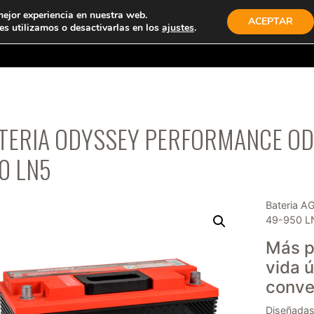
mejor experiencia en nuestra web.
ACEPTAR
s utilizamos o desactivarlas en los
ajustes
.
TIENDA
PRODUCTOS
EMPRESA
CONTACTO
TERIA ODYSSEY PERFORMANCE ODP
0 LN5
Bateria 
49-950 L
Más p
vida ú
conve
Diseñadas