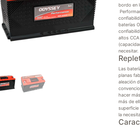
bordo en 
Performanc
confiabili
baterías 
confiabili
altos CCA 
(capacida
necesitar.
Reple
Las bater
planas fa
aleación 
convencio
hacer más
más de ell
superficie
la necesita
Caract