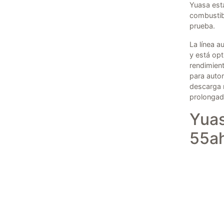
Yuasa est
combustibl
prueba.
La línea a
y está opt
rendimient
para autom
descarga m
prolongad
Yua
55a