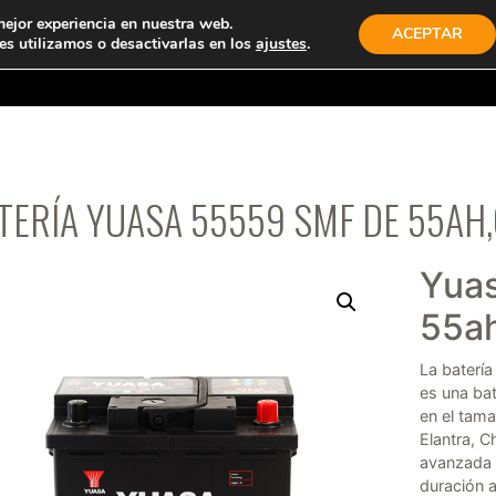
mejor experiencia en nuestra web.
ACEPTAR
s utilizamos o desactivarlas en los
ajustes
.
TIENDA
PRODUCTOS
EMPRESA
CONTACTO
TERÍA YUASA 55559 SMF DE 55AH,
Yua
55a
La bater
es una bat
en el tam
Elantra, C
avanzada 
duración a