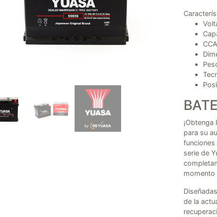
Caracterís
Volt
Cap
CCA
Dime
Peso
Tecn
Posi
BAT
¡Obtenga l
para su a
funciones 
serie de 
completam
momento d
Diseñadas
de la actu
recuperaci