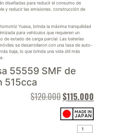
án diseñadas para reducir el consumo de
e y reducir las emisiones. construcción de
utomotriz Yuasa, brinda la máxima tranquilidad
imizada para vehículos que requieren un
o de estado de carga parcial. Las baterías
óviles se desarrollaron con una tasa de auto-
ás baja, lo que brinda una vida útil más
a.
sa 55559 SMF de
h 515cca
El precio original era:
El precio act
$
120.000
$
115.000
Batería Yuasa 55559 SMF d