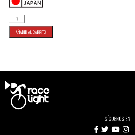
Batería Yuasa 55D23L 53AH 460 CCA cantidad
AÑADIR AL CARRITO
SÍGUENOS EN