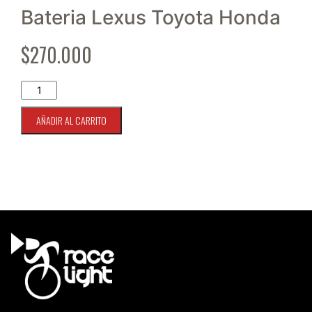
Bateria Lexus Toyota Honda
$
270.000
Bateria YUASA VRLA S34B20R 35ah 272cca cantidad
AÑADIR AL CARRITO