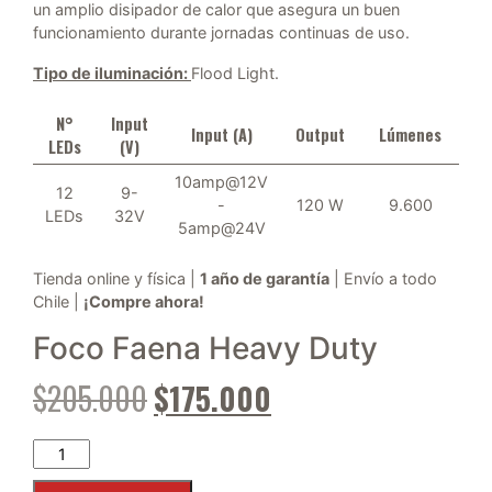
un amplio disipador de calor que asegura un buen
funcionamiento durante jornadas continuas de uso.
Tipo de iluminación:
Flood Light.
N°
Input
Input (A)
Output
Lúmenes
LEDs
(V)
10amp@12V
12
9-
-
120 W
9.600
LEDs
32V
5amp@24V
Tienda online y física |
1 año de garantía
| Envío a todo
Chile |
¡Compre ahora!
Foco Faena Heavy Duty
El precio original era: $205.0
El precio actual es:
$
205.000
$
175.000
Foco Faena Heavy Duty RL-B120-12-120W cantidad