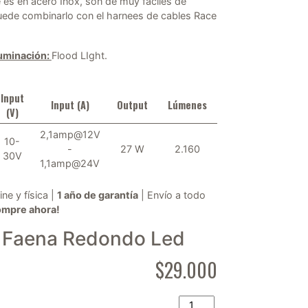
 es en acero Inox, son de muy fáciles de
Puede combinarlo con el harnees de cables Race
luminación:
Flood LIght.
Input
Input (A)
Output
Lúmenes
(V)
2,1amp@12V
10-
-
27 W
2.160
30V
1,1amp@24V
ine y física |
1 año de garantía
| Envío a todo
ompre ahora!
 Faena Redondo Led
$
29.000
Foco Faena Redondo Led R