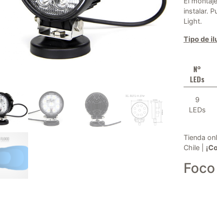
El montaje
instalar. 
Light.
Tipo de i
N°
LEDs
9
LEDs
Tienda onl
Chile |
¡C
Foco