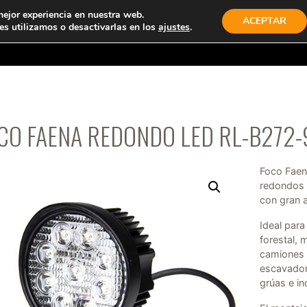
mejor experiencia en nuestra web.
ACEPTAR
s utilizamos o desactivarlas en los
ajustes
.
TIENDA
PRODUCTOS
EMPRESA
CONTACTO
CO FAENA REDONDO LED RL-B272
Foco Faen
redondos 
con gran a
Ideal para
forestal, 
camiones 
escavadora
grúas e in