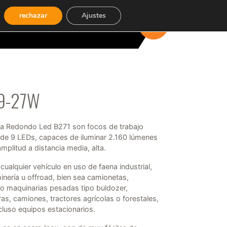
rechazar
Ajustes
CARRITO
(0)
-9-27W
a Redondo Led B271 son focos de trabajo
de 9 LEDs, capaces de iluminar 2.160 lúmenes
mplitud a distancia media, alta.
 cualquier vehículo en uso de faena industrial,
minería u offroad, bien sea camionetas,
o maquinarias pesadas tipo buldozer,
s, camiones, tractores agrícolas o forestales,
cluso equipos estacionarios.