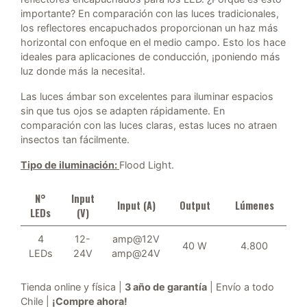
importante? En comparación con las luces tradicionales,
los reflectores encapuchados proporcionan un haz más
horizontal con enfoque en el medio campo. Esto los hace
ideales para aplicaciones de conducción, ¡poniendo más
luz donde más la necesita!.
Las luces ámbar son excelentes para iluminar espacios
sin que tus ojos se adapten rápidamente. En
comparación con las luces claras, estas luces no atraen
insectos tan fácilmente.
Tipo de iluminación:
Flood Light.
N°
Input
Input (A)
Output
Lúmenes
LEDs
(V)
4
12-
amp@12V
40 W
4.800
LEDs
24V
amp@24V
Tienda online y física |
3 año de garantía
| Envío a todo
Chile |
¡Compre ahora!