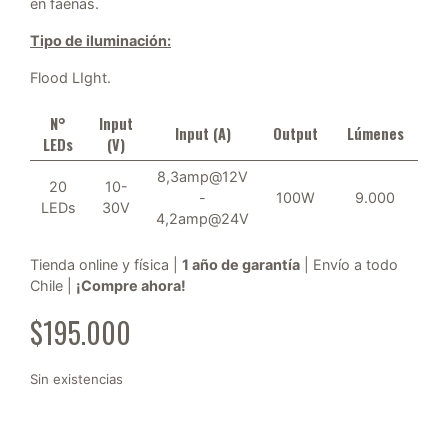
en faenas.
Tipo de iluminación:
Flood LIght.
N°
Input
Input (A)
Output
Lúmenes
LEDs
(V)
8,3amp@12V
20
10-
-
100W
9.000
LEDs
30V
4,2amp@24V
Tienda online y física |
1 año de garantía
| Envío a todo
Chile |
¡Compre ahora!
$
195.000
Sin existencias