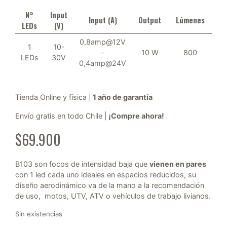
N°
Input
Input (A)
Output
Lúmenes
LEDs
(V)
0,8amp@12V
1
10-
-
10 W
800
LEDs
30V
0,4amp@24V
Tienda Online y física |
1 año de garantía
Envío gratis en todo Chile |
¡Compre ahora!
$
69.900
B103 son focos de intensidad baja que
vienen en pares
con 1 led cada uno ideales en espacios reducidos, su
diseño aerodinámico va de la mano a la recomendación
de uso, motos, UTV, ATV o vehículos de trabajo livianos.
Sin existencias