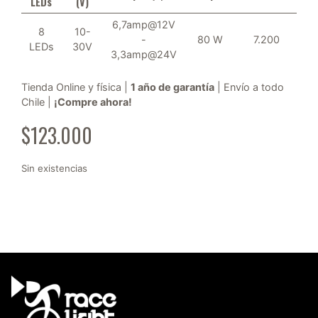
LEDs
(V)
6,7amp@12V
8
10-
-
80 W
7.200
LEDs
30V
3,3amp@24V
Tienda Online y física |
1 año de garantía
| Envío a todo
Chile |
¡Compre ahora!
$
123.000
Sin existencias